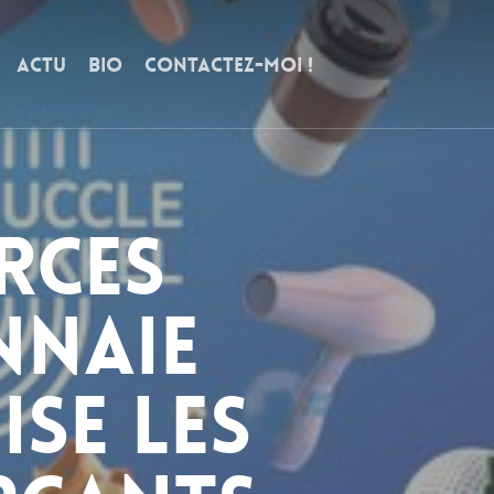
ACTU
BIO
CONTACTEZ-MOI !
rces
nnaie
se les