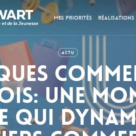
MES PRIORITÉS
RÉALISATIONS
Actu
ques comme
ois: une mo
e qui dynami